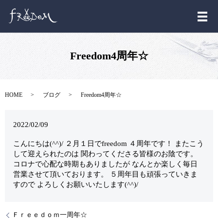
メ
Freedom4周年☆
HOME
ブログ
Freedom4周年☆
2022/02/09
こんにちは(^^)/ ２月１日でfreedom ４周年です！ またこう
して迎えられたのは 関わってくださる皆様のお陰です。
コロナで心配な時期もありましたが なんとか楽しく毎日
営業させて頂いております。 ５周年目も頑張っていきま
すので よろしくお願いいたします(^^)/
Ｆｒｅｅｄｏｍ一周年☆