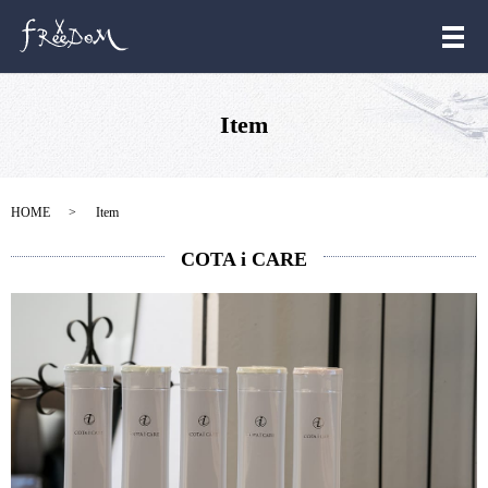
メ
Item
HOME
Item
COTA i CARE