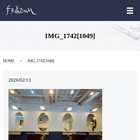
メ
IMG_1742[1049]
HOME
IMG_1742[1049]
2020/02/13