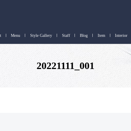
t
Menu
Style Gallery
Staff
Blog
Item
Interior
20221111_001