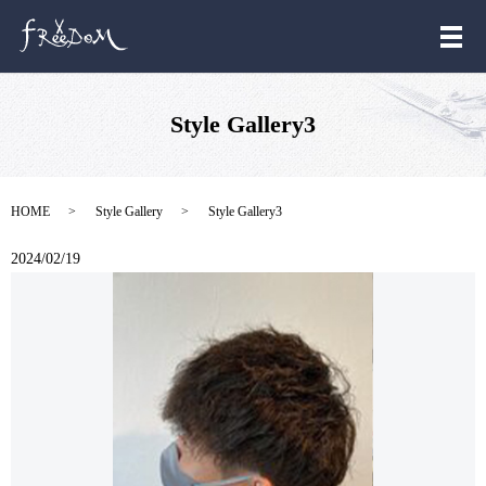
メ
Style Gallery3
HOME
Style Gallery
Style Gallery3
2024/02/19