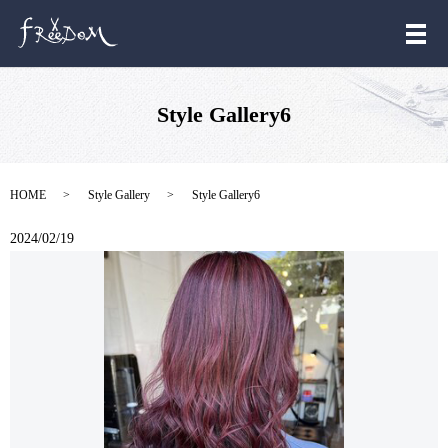
メ
Style Gallery6
HOME
Style Gallery
Style Gallery6
2024/02/19