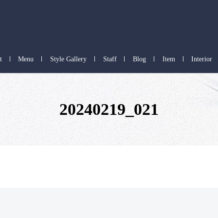
t
Menu
Style Gallery
Staff
Blog
Item
Interior
20240219_021