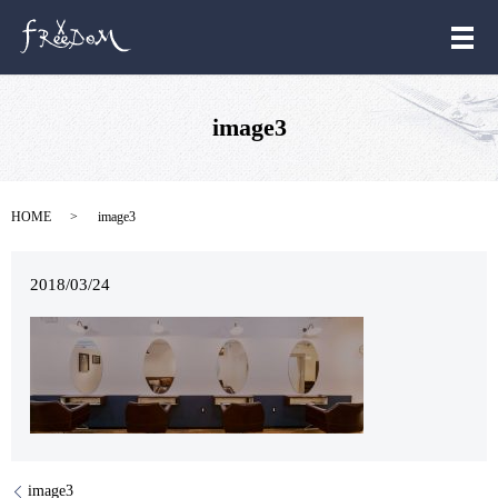
メ
image3
HOME
image3
2018/03/24
image3