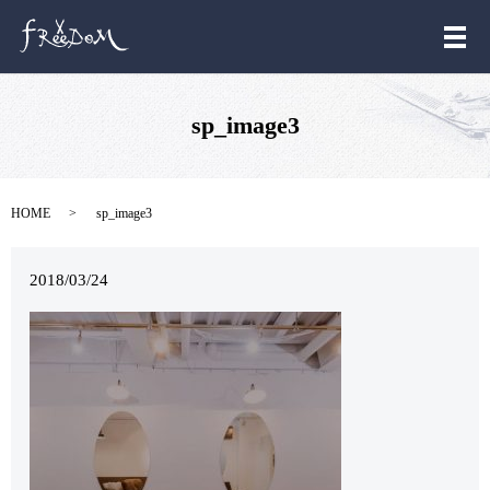
メ
sp_image3
HOME
sp_image3
2018/03/24