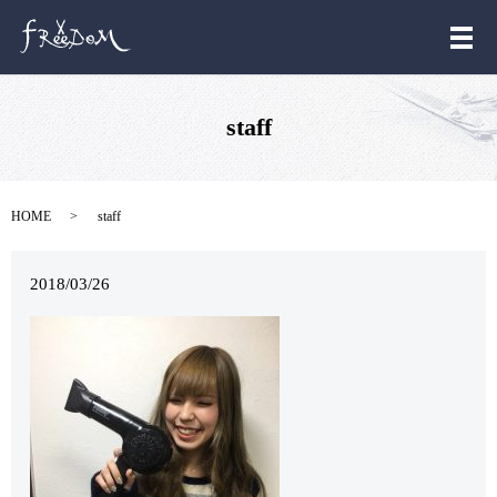
メ
staff
HOME
staff
2018/03/26