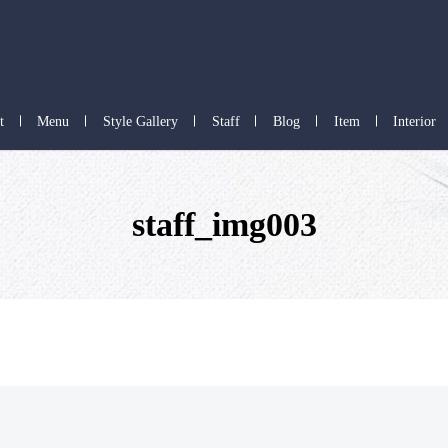
t
Menu
Style Gallery
Staff
Blog
Item
Interior
staff_img003