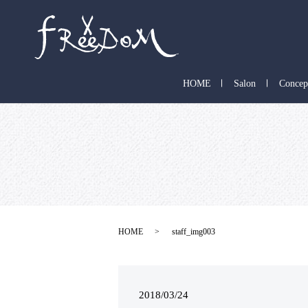
HOME
Salon
Concep
HOME
staff_img003
2018/03/24