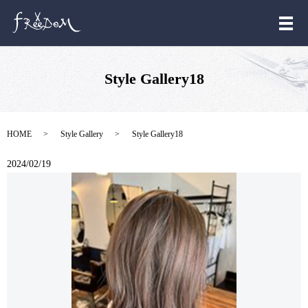
メ
Style Gallery18
HOME
Style Gallery
Style Gallery18
2024/02/19